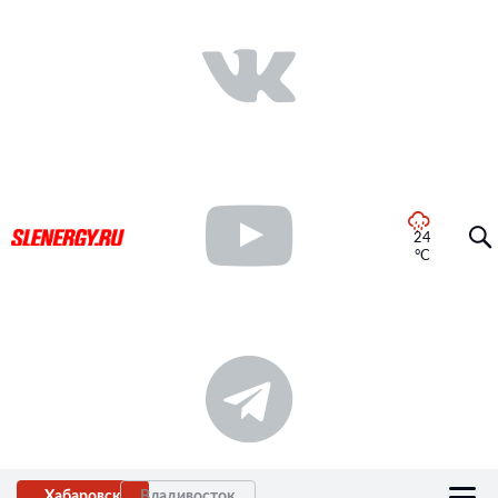
24
°C
Хабаровск
Владивосток