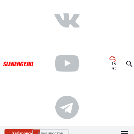
16
°C
Хабаровск
Владивосток