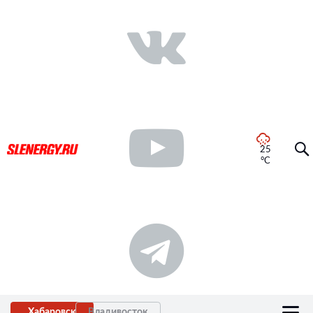
25
°C
Хабаровск
Владивосток