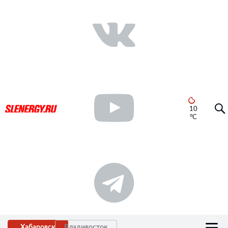
10
°C
Хабаровск
Владивосток