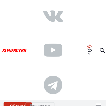
20
°C
Хабаровск
Владивосток