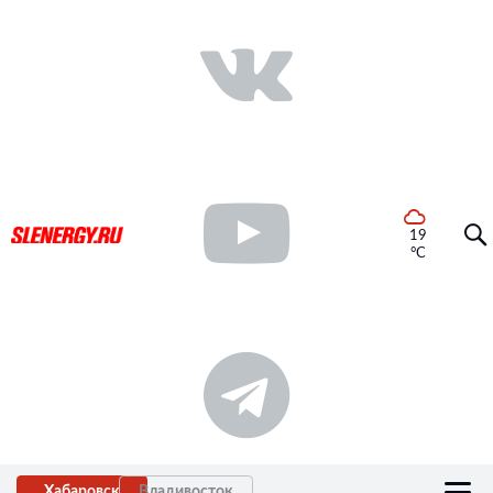
19
°C
Хабаровск
Владивосток