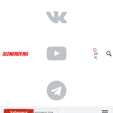
10
°C
Хабаровск
Владивосток