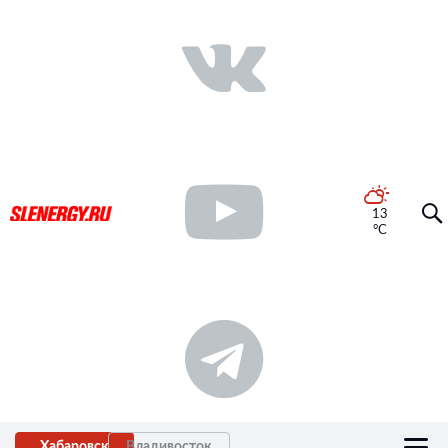
13
°C
Хабаровск
Владивосток