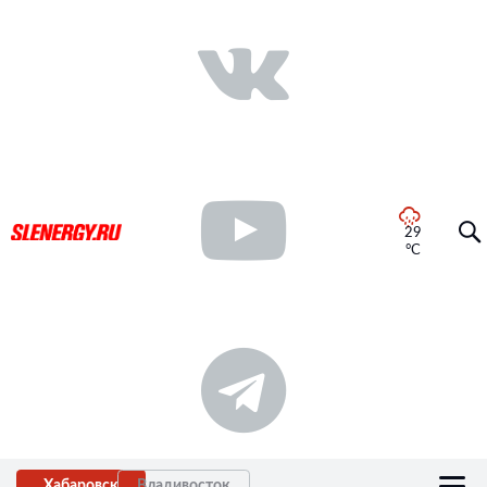
29
°C
Хабаровск
Владивосток