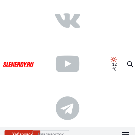
12
°C
Хабаровск
Владивосток