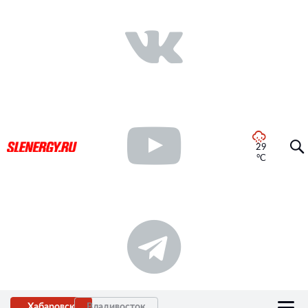
29
°C
Хабаровск
Владивосток