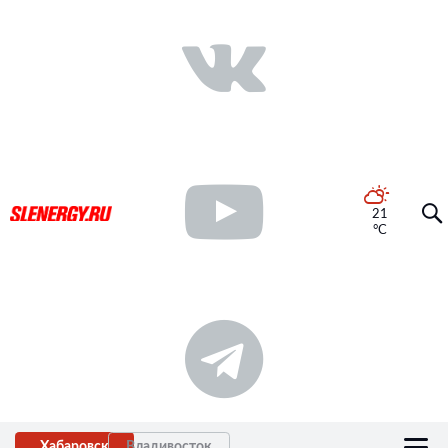
21
°C
Хабаровск
Владивосток