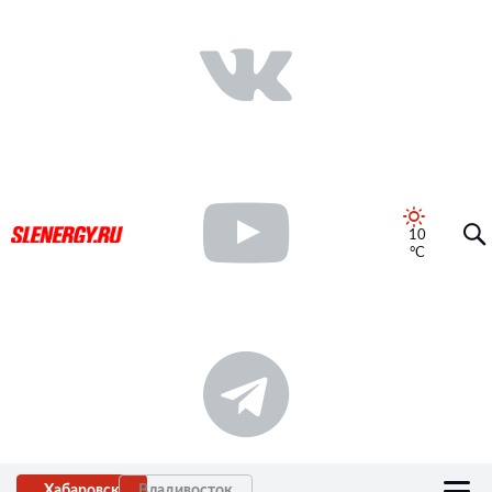
10
°C
Хабаровск
Владивосток