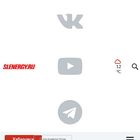
12
°C
Хабаровск
Владивосток