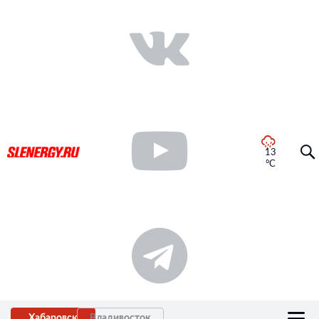
13
°C
Хабаровск
Владивосток