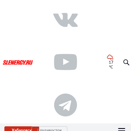
17
°C
Хабаровск
Владивосток