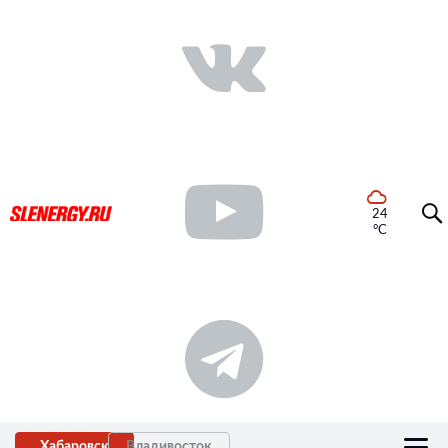
24
°C
Хабаровск
Владивосток