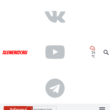
16
°C
Хабаровск
Владивосток