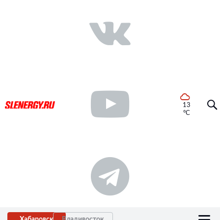
13
°C
Хабаровск
Владивосток