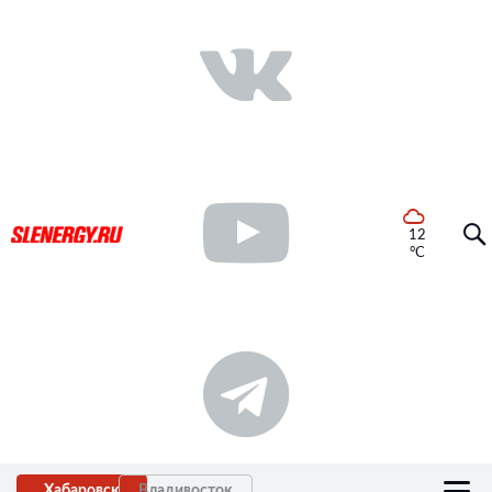
12
°C
Хабаровск
Владивосток