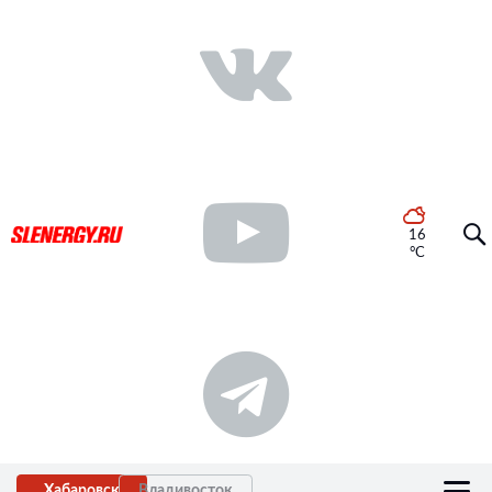
16
°C
Хабаровск
Владивосток