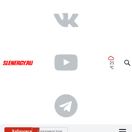
21
°C
Хабаровск
Владивосток