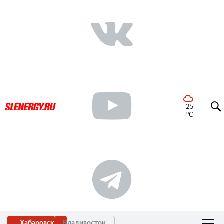
25
°C
Хабаровск
Владивосток