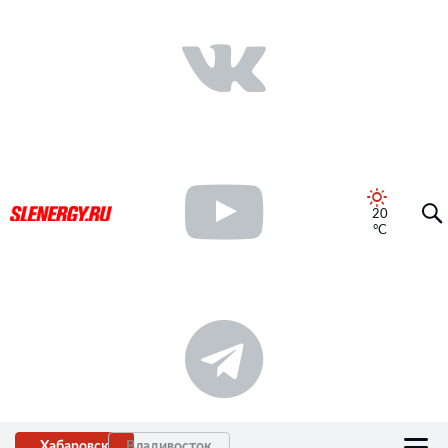
20
°C
Хабаровск
Владивосток