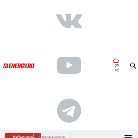
22
°C
Хабаровск
Владивосток