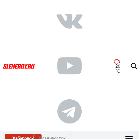
20
°C
Хабаровск
Владивосток