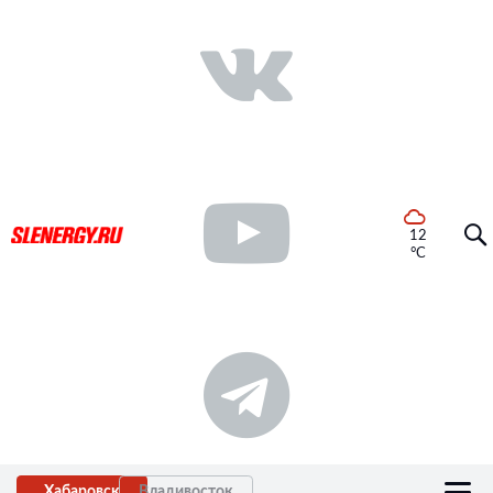
12
°C
Хабаровск
Владивосток