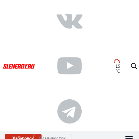
15
°C
Хабаровск
Владивосток