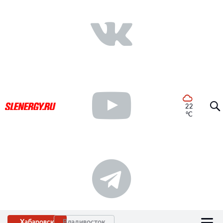
22
°C
Хабаровск
Владивосток