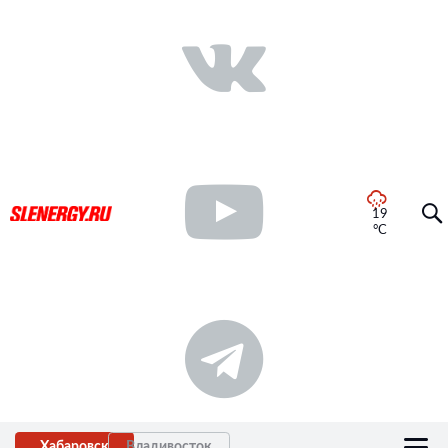
19
°C
Хабаровск
Владивосток