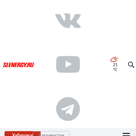
21
°C
Хабаровск
Владивосток