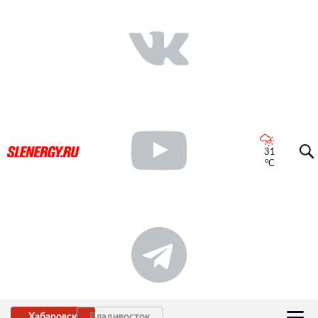
31
°C
Хабаровск
Владивосток