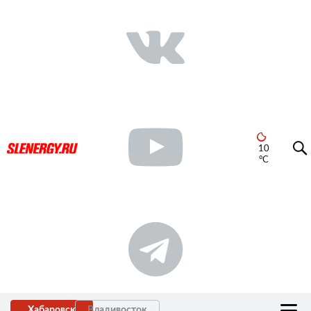
10
°C
Хабаровск
Владивосток