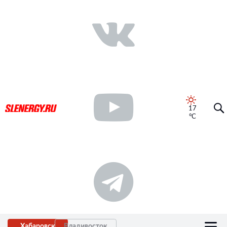
17
°C
Хабаровск
Владивосток