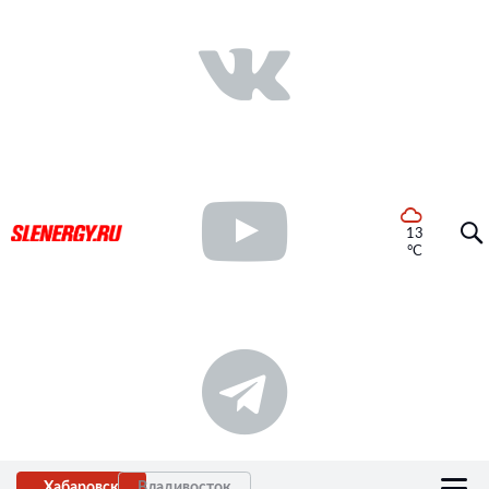
13
°C
Хабаровск
Владивосток