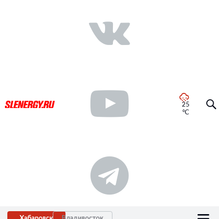
25
°C
Хабаровск
Владивосток