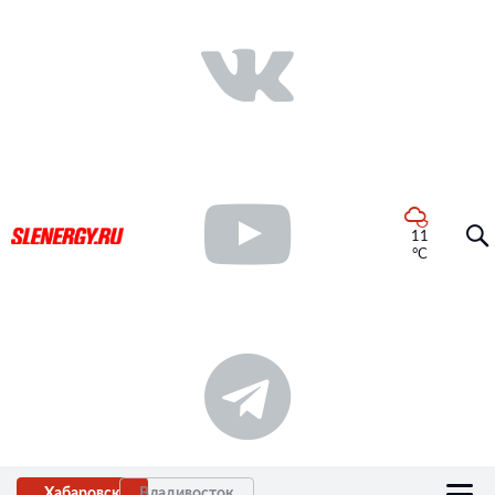
11
°C
Хабаровск
Владивосток