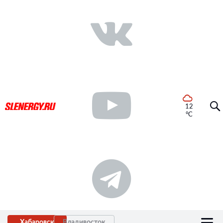
12
°C
Хабаровск
Владивосток