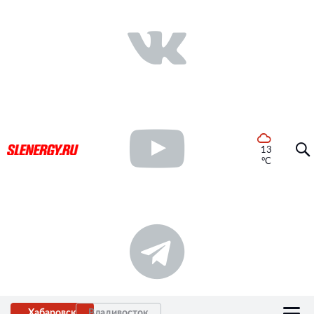
13
°C
Хабаровск
Владивосток