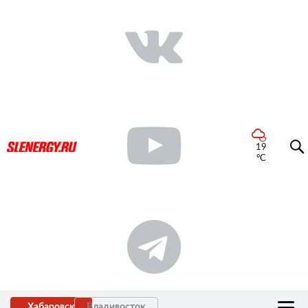
19
°C
Хабаровск
Владивосток