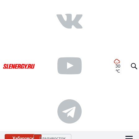
30
°C
Хабаровск
Владивосток