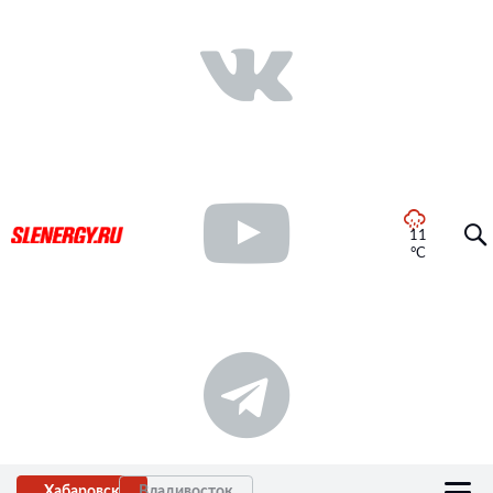
11
°C
Хабаровск
Владивосток