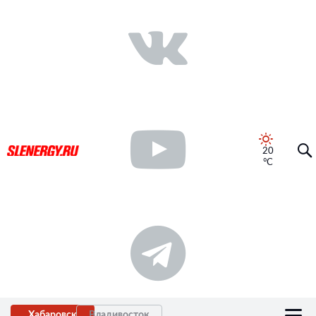
20
°C
Хабаровск
Владивосток