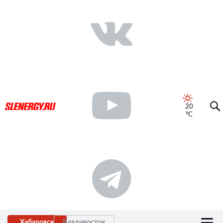
20
°C
Хабаровск
Владивосток