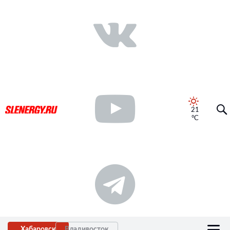
21
°C
Хабаровск
Владивосток