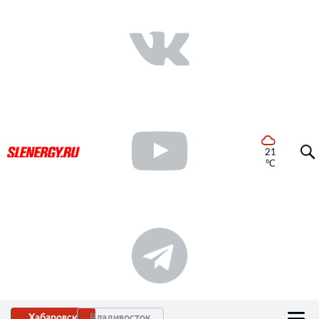
21
°C
Хабаровск
Владивосток