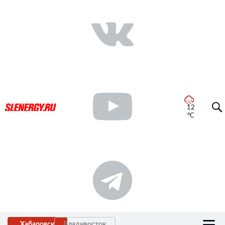
12
°C
Хабаровск
Владивосток