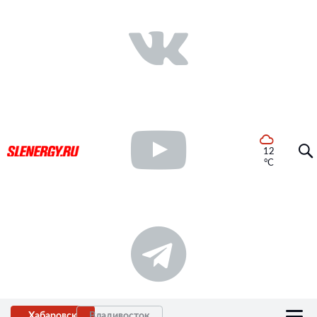
12
°C
Хабаровск
Владивосток