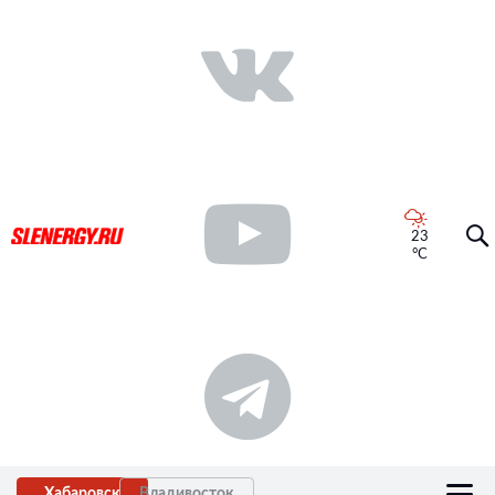
23
°C
Хабаровск
Владивосток