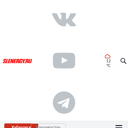
12
°C
Хабаровск
Владивосток